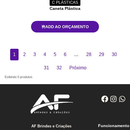
C PLÁSTICAS
Caneta Plástica
ADD AO ORÇAMENTO
1
2
3
4
5
6
…
28
29
30
31
32
Próximo
Exibindo
0
produtos
Funcionamento
AF Brindes e Criações