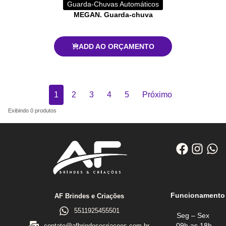
Guarda-Chuvas Automáticos
MEGAN. Guarda-chuva
ADD AO ORÇAMENTO
1
2
3
4
5
Próximo
Exibindo
0
produtos
Funcionamento
AF Brindes e Criações
5511925455501
Seg – Sex
09h as 18h
contato@afbrindesecriacoes.com.br