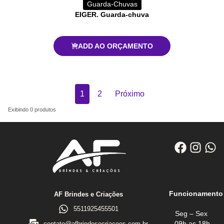
Guarda-Chuvas
EIGER. Guarda-chuva
ADD AO ORÇAMENTO
1
2
Próximo
Exibindo
0
produtos
Funcionamento
AF Brindes e Criações
5511925455501
Seg – Sex
09h as 18h
contato@afbrindesecriacoes.com.br