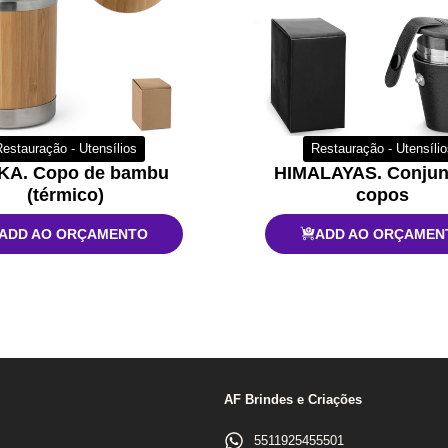
estauração - Utensílios
Restauração - Utensíli
KA. Copo de bambu
HIMALAYAS. Conjun
(térmico)
copos
ADD AO ORÇAMENTO
ADD AO ORÇAMEN
AF Brindes e Criações
5511925455501