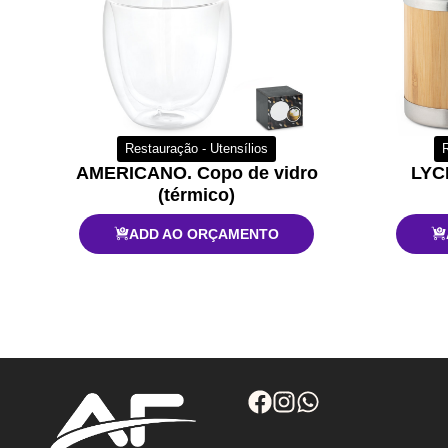
Restauração - Utensílios
R
AMERICANO. Copo de vidro
LYC
(térmico)
ADD AO ORÇAMENTO