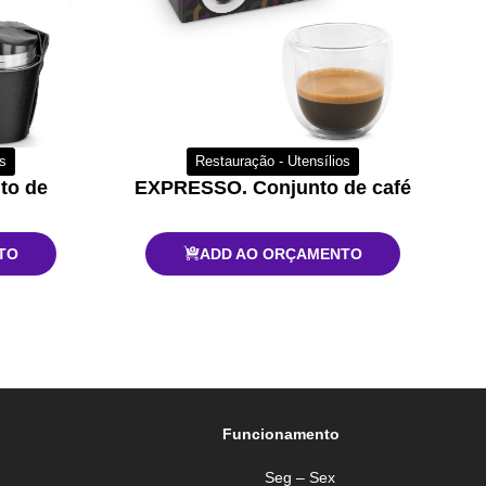
os
Restauração - Utensílios
to de
EXPRESSO. Conjunto de café
TO
ADD AO ORÇAMENTO
Funcionamento
Seg – Sex