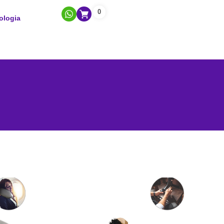
0
ologia