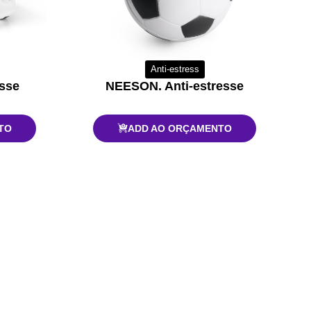
Anti-estress
sse
NEESON. Anti-estresse
TO
ADD AO ORÇAMENTO