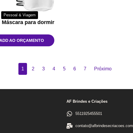
Pessoal & Viagem
 Máscara para dormir
ADD AO ORÇAMENTO
1
2
3
4
5
6
7
Próximo
AF Brindes e Criações
5511925455501
contato@afbrindesecriacoes.com