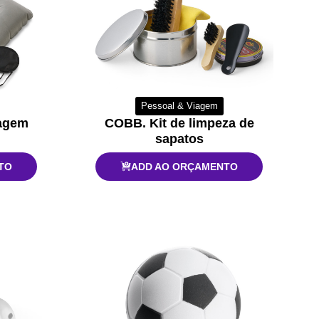
Pessoal & Viagem
iagem
COBB. Kit de limpeza de
sapatos
TO
ADD AO ORÇAMENTO