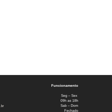
Funcionamento
Seg – Sex
09h as 18h
Sab – Dom
.br
Fechado