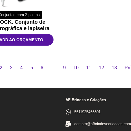
Conjuntos com 2 postos
OCK. Conjunto de
rográfica e lapiseira
ADD AO ORÇAMENTO
2
3
4
5
6
…
9
10
11
12
13
Pr
AF Brindes e Criações
5511925455501
contato@afbrindesecriacoes.com