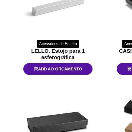
Acessórios de Escrita
Aces
LELLO. Estojo para 1
CASIE
esferográfica
ADD AO ORÇAMENTO