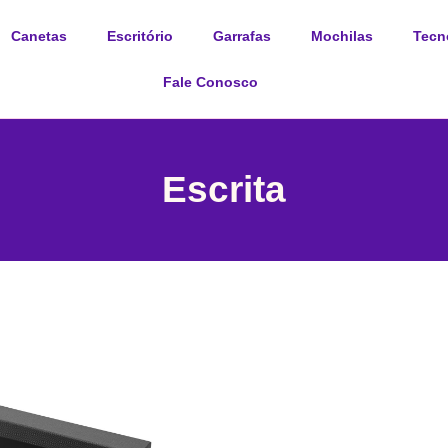
Canetas
Escritório
Garrafas
Mochilas
Tecn
Fale Conosco
Escrita