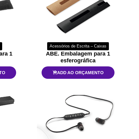
Acessórios de Escrita – Caixas
ara 1
ABE. Embalagem para 1
esferográfica
TO
ADD AO ORÇAMENTO