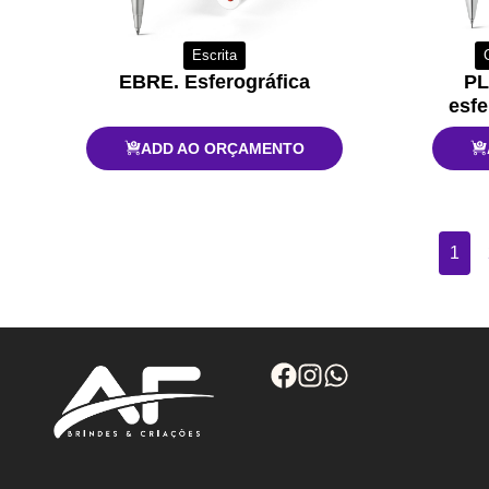
Escrita
EBRE. Esferográfica
PL
esfe
ADD AO ORÇAMENTO
1