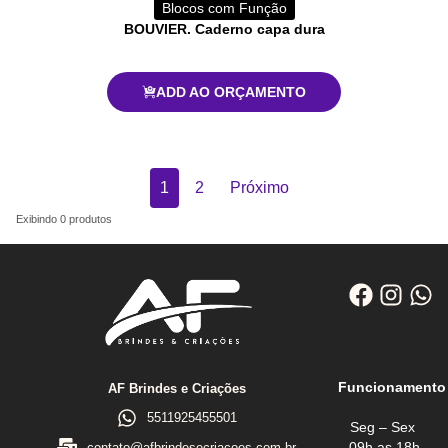
Blocos com Função
BOUVIER. Caderno capa dura
ADD AO ORÇAMENTO
1
2
Próximo
Exibindo
0
produtos
Funcionamento
AF Brindes e Criações
5511925455501
Seg – Sex
09h as 18h
contato@afbrindesecriacoes.com.br