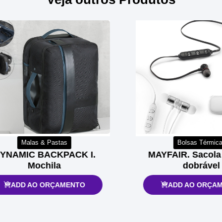
Malas & Pastas
Bolsas Térmicas
AMIC BACKPACK I.
MAYFAIR. Sacola té
Mochila
dobrável
ADD AO ORÇAMENTO
ADD AO ORÇAMEN