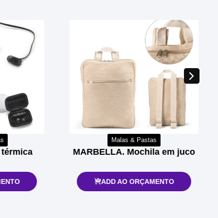
Malas & Pastas
rmica
MARBELLA. Mochila em juco
TO
ADD AO ORÇAMENTO