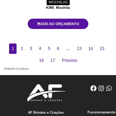
MOCHILAS
KIMI. Mochila
ADD AO ORÇAMENTO
1
2
3
4
5
6
…
13
14
15
16
17
Próximo
Exibindo
0
produtos
Funcionamento
AF Brindes e Criações