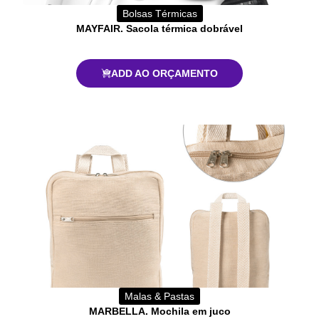
Bolsas Térmicas
MAYFAIR. Sacola térmica dobrável
ADD AO ORÇAMENTO
Malas & Pastas
MARBELLA. Mochila em juco