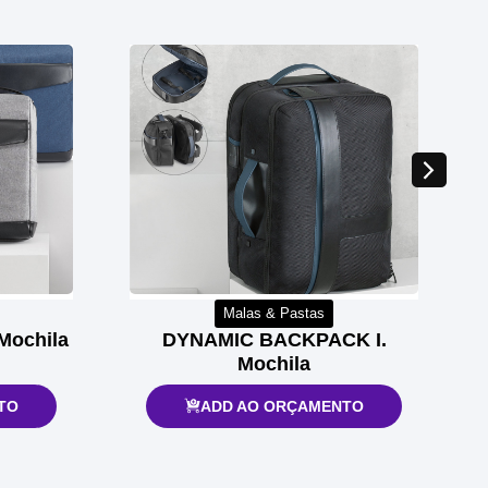
Malas & Pastas
ochila
DYNAMIC BACKPACK I.
Mochila
TO
ADD AO ORÇAMENTO