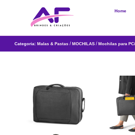
Home
/
/
Categoria:
Malas & Pastas
MOCHILAS
Mochilas para PC/