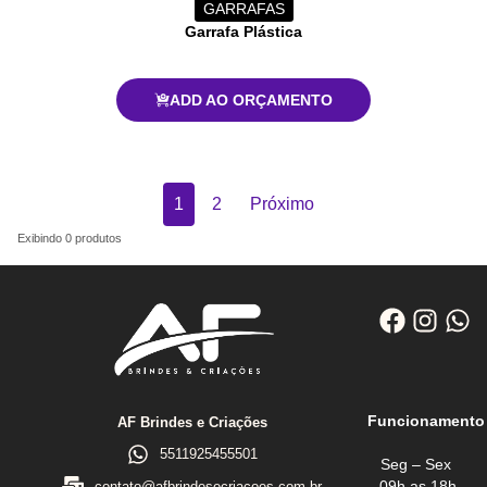
GARRAFAS
Garrafa Plástica
ADD AO ORÇAMENTO
1
2
Próximo
Exibindo
0
produtos
Funcionamento
AF Brindes e Criações
5511925455501
Seg – Sex
09h as 18h
contato@afbrindesecriacoes.com.br