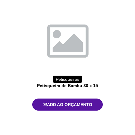
Petisqueiras
Petisqueira de Bambu 30 x 15
ADD AO ORÇAMENTO