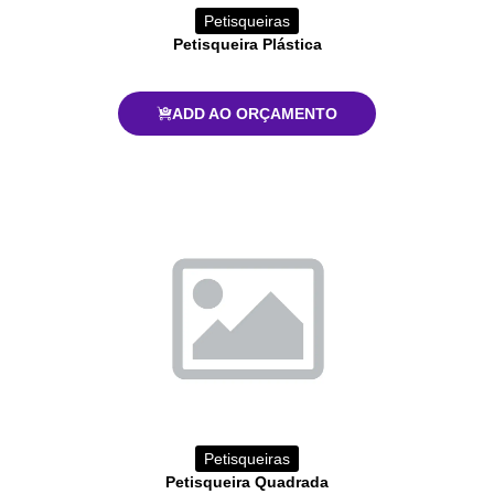
Petisqueiras
Petisqueira Plástica
ADD AO ORÇAMENTO
Petisqueiras
Petisqueira Quadrada