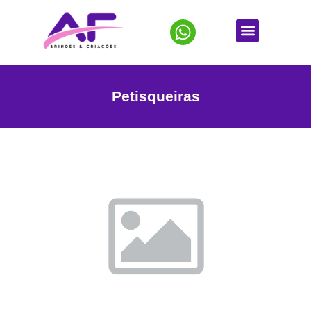
Petisqueiras