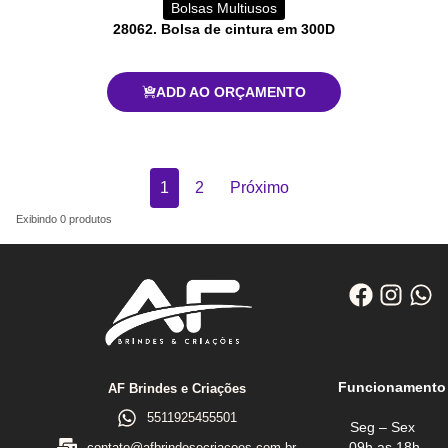
Bolsas Multiusos
28062. Bolsa de cintura em 300D
ADD AO ORÇAMENTO
1
2
Próximo
Exibindo
0
produtos
Funcionamento
AF Brindes e Criações
5511925455501
Seg – Sex
09h as 18h
contato@afbrindesecriacoes.com.br