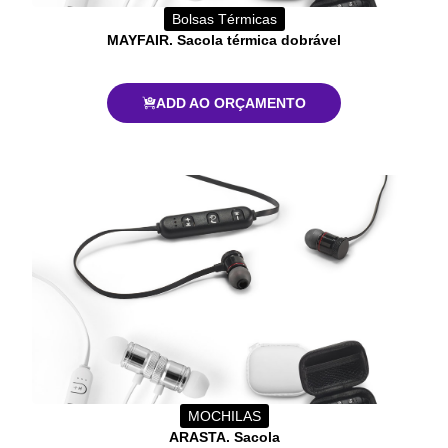
Bolsas Térmicas
MAYFAIR. Sacola térmica dobrável
ADD AO ORÇAMENTO
MOCHILAS
ARASTA. Sacola