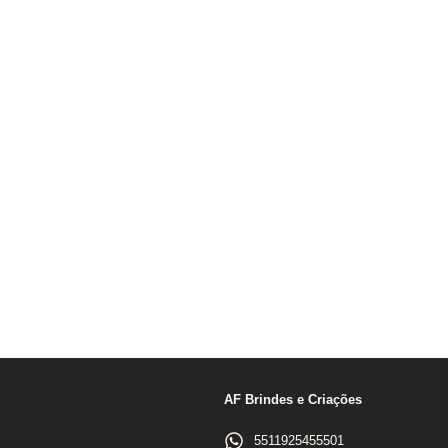
AF Brindes e Criações
5511925455501