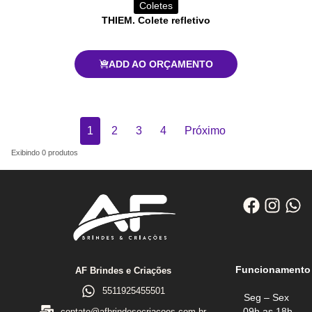
Coletes
THIEM. Colete refletivo
ADD AO ORÇAMENTO
1
2
3
4
Próximo
Exibindo
0
produtos
Funcionamento
AF Brindes e Criações
5511925455501
Seg – Sex
09h as 18h
contato@afbrindesecriacoes.com.br