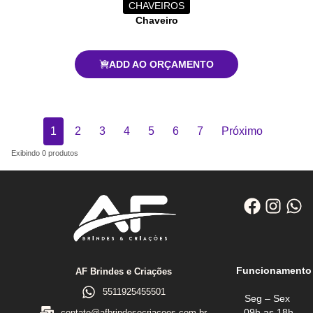
CHAVEIROS
Chaveiro
ADD AO ORÇAMENTO
1
2
3
4
5
6
7
Próximo
Exibindo
0
produtos
Funcionamento
AF Brindes e Criações
5511925455501
Seg – Sex
09h as 18h
contato@afbrindesecriacoes.com.br