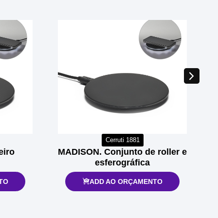
Cerruti 1881
eiro
MADISON. Conjunto de roller e
esferográfica
TO
ADD AO ORÇAMENTO