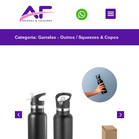
/
Categoria:
Garrafas - Outros
Squeezes & Copos