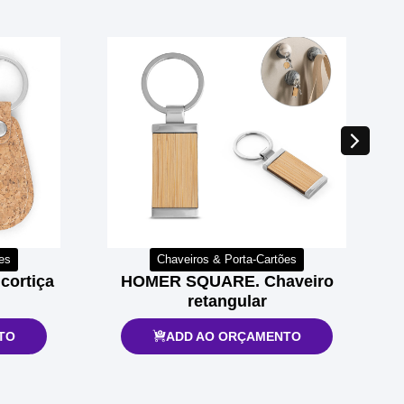
es
Chaveiros & Porta-Cartões
cortiça
HOMER SQUARE. Chaveiro
retangular
TO
ADD AO ORÇAMENTO