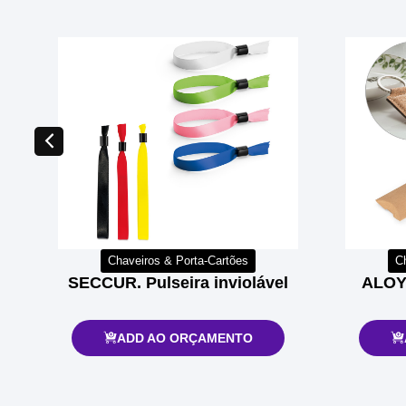
Chaveiros & Porta-Cartões
C
SECCUR. Pulseira inviolável
ALOY.
ADD AO ORÇAMENTO