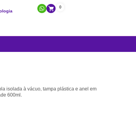
0
ologia
a isolada à vácuo, tampa plástica e anel em
dade 600ml.