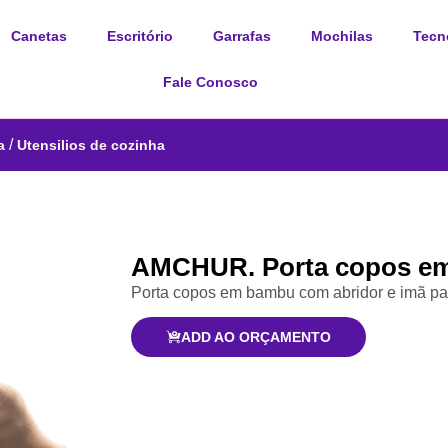
Canetas
Escritório
Garrafas
Mochilas
Tecn
Fale Conosco
/
a
Utensilios de cozinha
AMCHUR. Porta copos e
Porta copos em bambu com abridor e imã par
ADD AO ORÇAMENTO