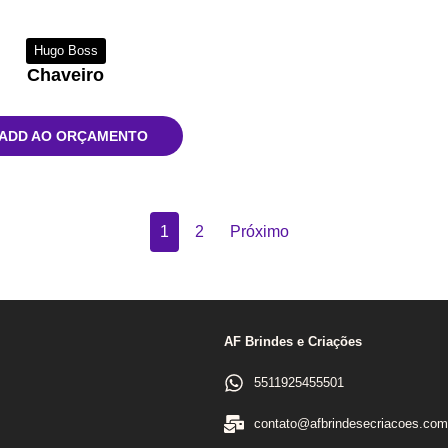
Hugo Boss
Chaveiro
ADD AO ORÇAMENTO
1
2
Próximo
AF Brindes e Criações
5511925455501
contato@afbrindesecriacoes.com