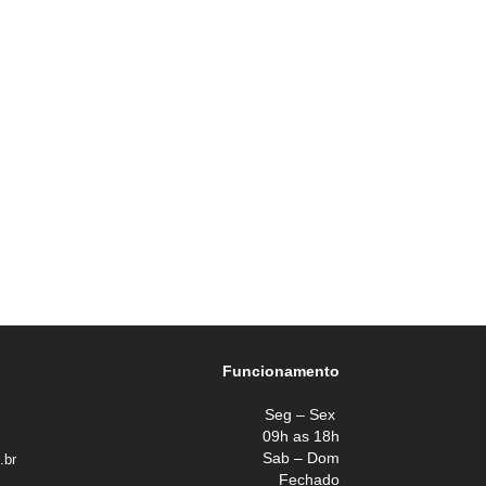
Funcionamento
Seg – Sex
09h as 18h
Sab – Dom
.br
Fechado