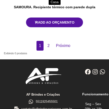
Casa
SAMOURA. Recipiente térmico com parede dupla
ADD AO ORÇAMENTO
1
2
Próximo
Exibindo
0
produtos
Funcionamento
AF Brindes e Criações
5511925455501
Seg – Sex
09h as 18h
contato@afbrindesecriacoes.com.br