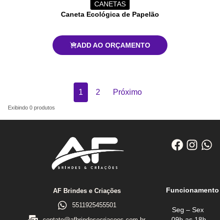
CANETAS
Caneta Ecológica de Papelão
ADD AO ORÇAMENTO
1
2
Próximo
Exibindo
0
produtos
Funcionamento
AF Brindes e Criações
5511925455501
Seg – Sex
09h as 18h
contato@afbrindesecriacoes.com.br