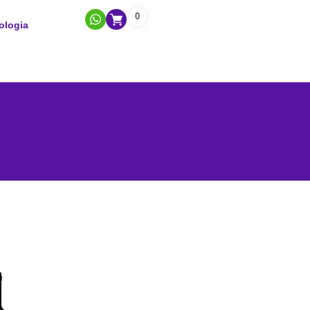
0
ologia