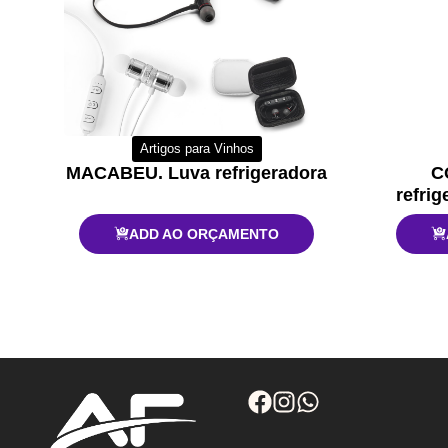
Artigos para Vinhos
MACABEU. Luva refrigeradora
C
refrig
ADD AO ORÇAMENTO