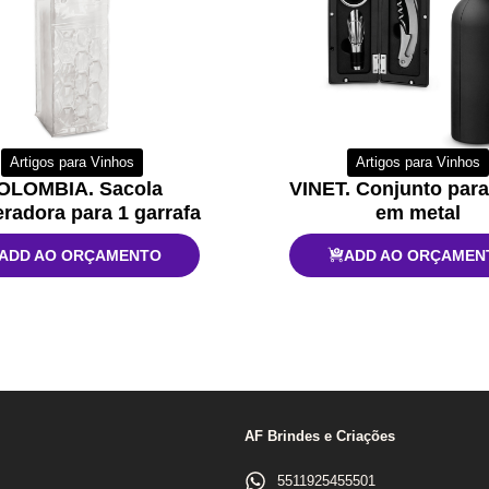
Artigos para Vinhos
Artigos para Vinhos
OLOMBIA. Sacola
VINET. Conjunto para
eradora para 1 garrafa
em metal
ADD AO ORÇAMENTO
ADD AO ORÇAMEN
AF Brindes e Criações
5511925455501