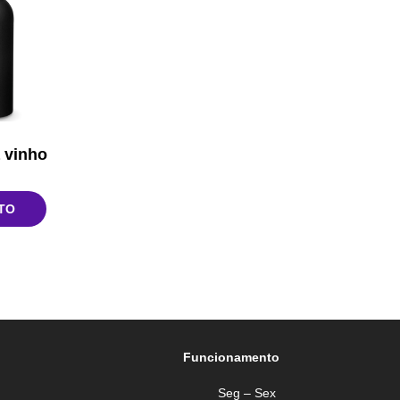
 vinho
TO
Funcionamento
Seg – Sex